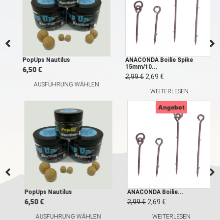
PopUps Nautilus
ANACONDA Boilie Spike
15mm/10...
6,50
€
2,99
€
2,69
€
AUSFÜHRUNG WÄHLEN
WEITERLESEN
Angebot
PopUps Nautilus
ANACONDA Boilie...
6,50
€
2,99
€
2,69
€
AUSFÜHRUNG WÄHLEN
WEITERLESEN